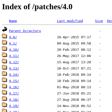
Index of /patches/4.0
Name
Last modified
Size
De
Parent Directory
4.0/
4.1/
4.10/
4.11/
4.12/
4.13/
4.14/
4.15/
4.16/
4.17/
4.18/
4.19/