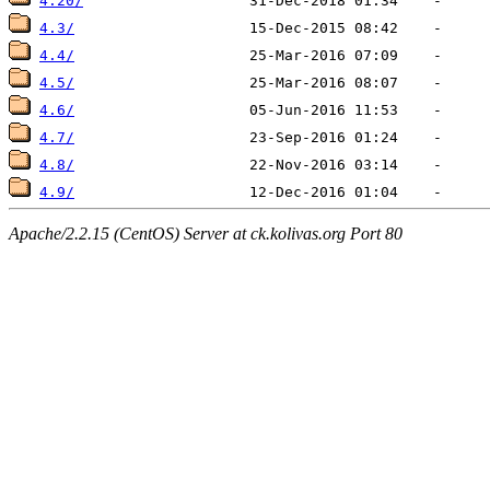
4.20/
4.3/
4.4/
4.5/
4.6/
4.7/
4.8/
4.9/
Apache/2.2.15 (CentOS) Server at ck.kolivas.org Port 80